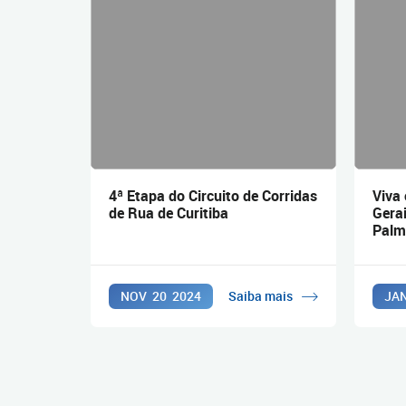
4ª Etapa do Circuito de Corridas
Viva 
de Rua de Curitiba
Gera
Palm
NOV
20
2024
Saiba mais
JA