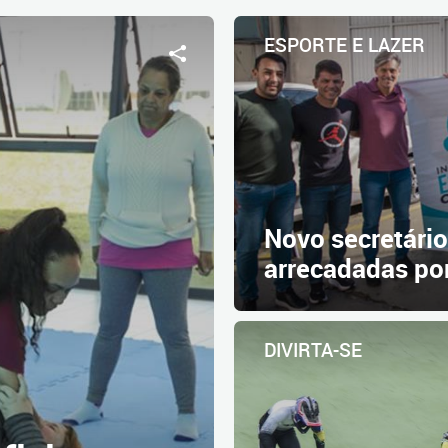
ESPORTE E LAZER
Novo secretári
arrecadadas por
DIVIRTA-SE