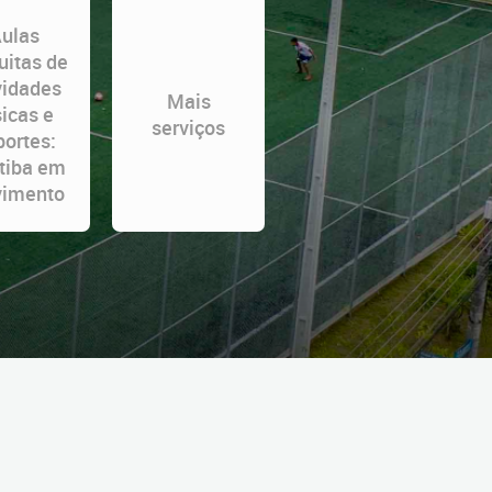
ulas
uitas de
vidades
Mais
sicas e
serviços
portes:
itiba em
imento