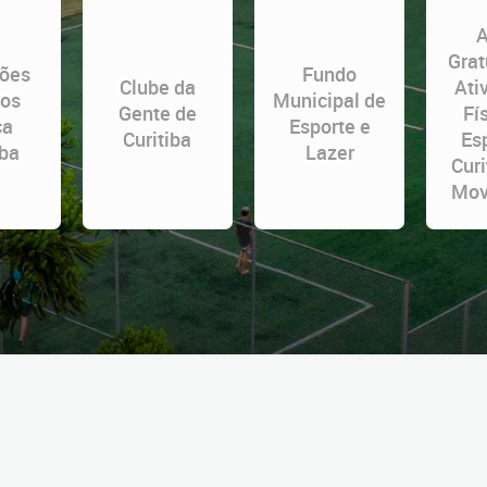
A
Grat
ções
Fundo
Clube da
Ati
tos
Municipal de
Gente de
Fí
ça
Esporte e
Curitiba
Es
iba
Lazer
Cur
Mov