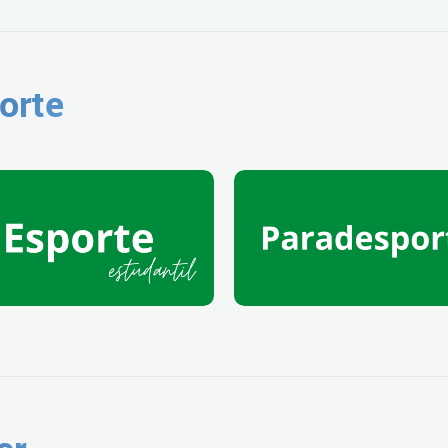
orte
er