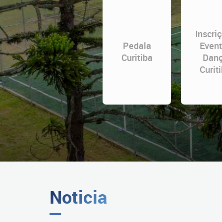
Inscri
Pedala
Even
Curitiba
Dan
Curit
Noticia