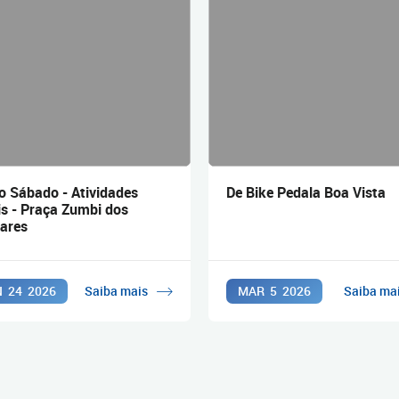
o Sábado - Atividades
De Bike Pedala Boa Vista
is - Praça Zumbi dos
ares
N
24
2026
Saiba mais
MAR
5
2026
Saiba ma