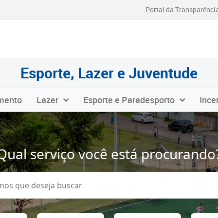
Portal da Transparênci
Esporte, Lazer e Juventude
mento
Lazer
Esporte e Paradesporto
Ince
Qual serviço você está procurando