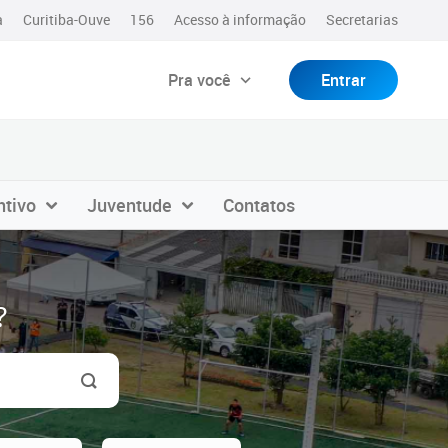
a
Curitiba-Ouve
156
Acesso à informação
Secretarias
Pra você
Entrar
ntivo
Juventude
Contatos
?