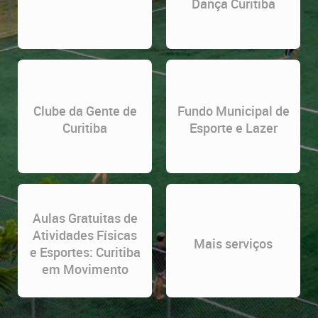
Dança Curitiba
Clube da Gente de
Fundo Municipal de
Curitiba
Esporte e Lazer
Aulas Gratuitas de
Atividades Físicas
Mais serviços
e Esportes: Curitiba
em Movimento